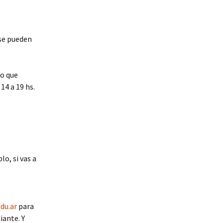
se pueden
lo que
14 a 19 hs.
o, si vas a
du.ar
para
iante. Y