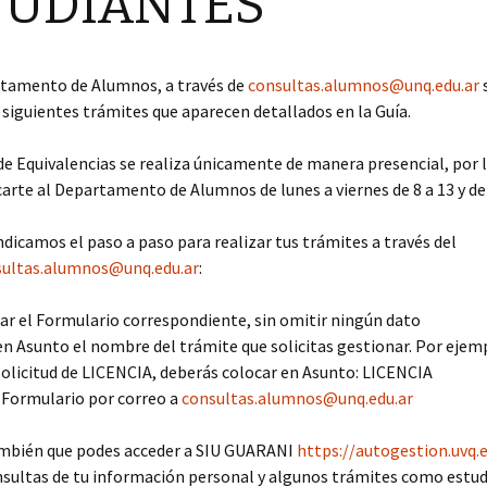
TUDIANTES
rtamento de Alumnos, a través de
consultas.alumnos@unq.edu.ar
s siguientes trámites que aparecen detallados en la Guía.
de Equivalencias se realiza únicamente de manera presencial, por 
arte al Departamento de Alumnos de lunes a viernes de 8 a 13 y de 
ndicamos el paso a paso para realizar tus trámites a través del
sultas.alumnos@unq.edu.ar
:
r el Formulario correspondiente, sin omitir ningún dato
en Asunto el nombre del trámite que solicitas gestionar. Por ejempl
 solicitud de LICENCIA, deberás colocar en Asunto: LICENCIA
l Formulario por correo a
consultas.alumnos@unq.edu.ar
mbién que podes acceder a SIU GUARANI
https://autogestion.uvq.e
nsultas de tu información personal y algunos trámites como estud