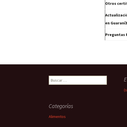
Otros certi
Actualizaci
en Guaraní
Preguntas 
Buscar:
E
(s
Categorías
Alimentos