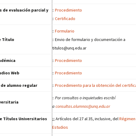
s de evaluación parcial y
::
Procedimiento
::
Certificado
::
Formulario
e Título
:: Envio de formulario y documentación a
titulos@unq.edu.ar
cadémica
::
Procedimiento
tudios Web
::
Procedimiento
 de alumno regular
::
Procedimiento para la obtención del certifi
::
Por consultas o inquietudes escribí
versitaria
a
consultas.alumnos@unq.edu.ar
e Títulos Universitarios
;; Artículos del 27 al 35, inclusive, del
Régimen
Estudios