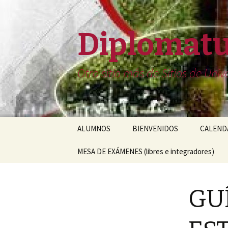
Diplomatu
Otro sitio más de Sitios de Un
Saltar
ALUMNOS
BIENVENIDOS
CALENDA
al
contenido
MESA DE EXÁMENES (libres e integradores)
GU