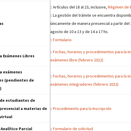
:: Artículos del 18 al 23, inclusive,
Régimen de 
:: La gestión del trámite se encuentra disponi
as
únicamente de manera presencial a partir del
agosto de 10 a 13 y de 14 a 17 hs.
::
Formulario
::
Fechas, horarios y procedimientos para la in
 a Exámenes Libres
exámenes libre (febrero 2022)
 a exámenes
::
Fechas, horarios y procedimientos para la in
es (pendientes de
exámenes integradores (febrero 2022)
)
 de estudiantes de
resencial a materias de
::
Procedimiento para la Inscripción
irtual
 Analítico Parcial
::
Formulario de solicitud