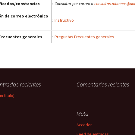
ficados/constancias
::
Consultar por correo a
consultas.alumnos@unq
ón de correo electrónico
::
Instructivo
3
Frecuentes generales
::
Preguntas Frecuentes generales
ntradas recientes
Comentarios recientes
in título)
Meta
Acceder
Feed de entradas