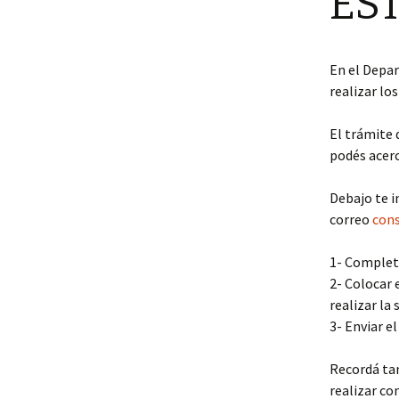
ES
En el Depa
realizar lo
El trámite 
podés acerc
Debajo te i
correo
con
1- Completa
2- Colocar 
realizar la
3- Enviar e
Recordá ta
realizar co