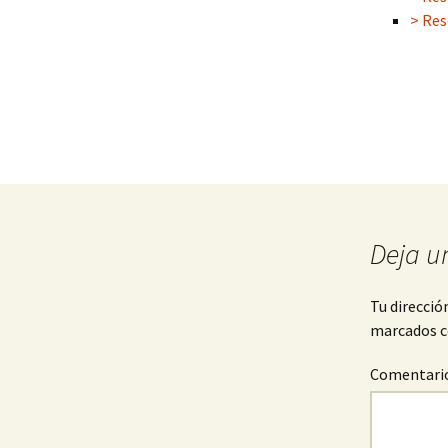
> Res
Deja u
Tu direcció
marcados 
Comentari