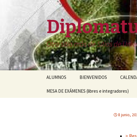
Diplomatu
Otro sitio más de Sitios de Un
Saltar
ALUMNOS
BIENVENIDOS
CALENDA
al
contenido
MESA DE EXÁMENES (libres e integradores)
8 junio, 20
> Res