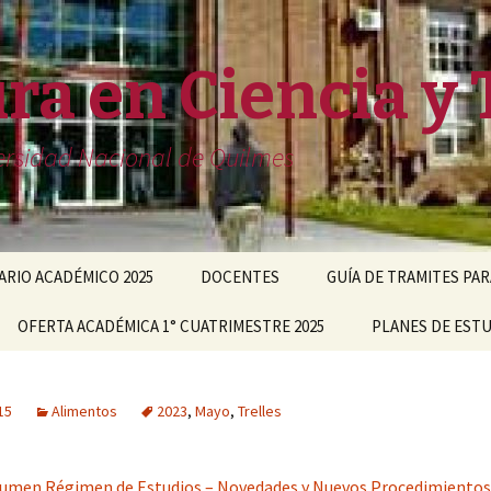
ra en Ciencia y 
iversidad Nacional de Quilmes
RIO ACADÉMICO 2025
DOCENTES
GUÍA DE TRAMITES PA
OFERTA ACADÉMICA 1° CUATRIMESTRE 2025
#716 (sin título)
PLANES DE EST
15
Alimentos
2023
,
Mayo
,
Trelles
umen Régimen de Estudios – Novedades y Nuevos Procedimientos