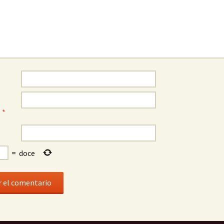
o
*
=
doce